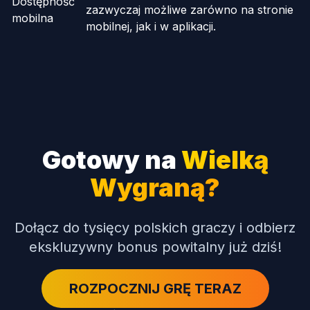
Dostępność
zazwyczaj możliwe zarówno na stronie
mobilna
mobilnej, jak i w aplikacji.
Gotowy na
Wielką
Wygraną?
Dołącz do tysięcy polskich graczy i odbierz
ekskluzywny bonus powitalny już dziś!
ROZPOCZNIJ GRĘ TERAZ