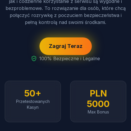
jak i codzienne korzystanie z serwisu są wygodne i
bezproblemowe. To rozwiązanie dla osób, które chcą
połączyć rozrywkę z poczuciem bezpieczeństwa i
pełną kontrolą nad swoimi środkami.
Zagraj Teraz
100% Bezpieczne i Legalne
50+
PLN
5000
Przetestowanych
Kasyn
Max Bonus