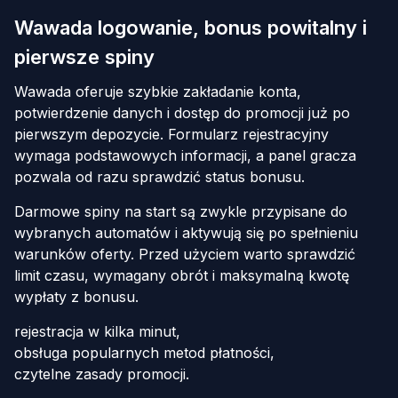
Wawada logowanie, bonus powitalny i
pierwsze spiny
Wawada oferuje szybkie zakładanie konta,
potwierdzenie danych i dostęp do promocji już po
pierwszym depozycie. Formularz rejestracyjny
wymaga podstawowych informacji, a panel gracza
pozwala od razu sprawdzić status bonusu.
Darmowe spiny na start są zwykle przypisane do
wybranych automatów i aktywują się po spełnieniu
warunków oferty. Przed użyciem warto sprawdzić
limit czasu, wymagany obrót i maksymalną kwotę
wypłaty z bonusu.
rejestracja w kilka minut,
obsługa popularnych metod płatności,
czytelne zasady promocji.