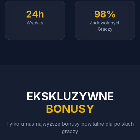
24h
98%
Wypłaty
Zadowolonych
Graczy
EKSKLUZYWNE
BONUSY
Tylko u nas najwyższe bonusy powitalne dla polskich
graczy