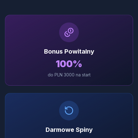
Bonus Powitalny
100%
do PLN 3000 na start
Darmowe Spiny