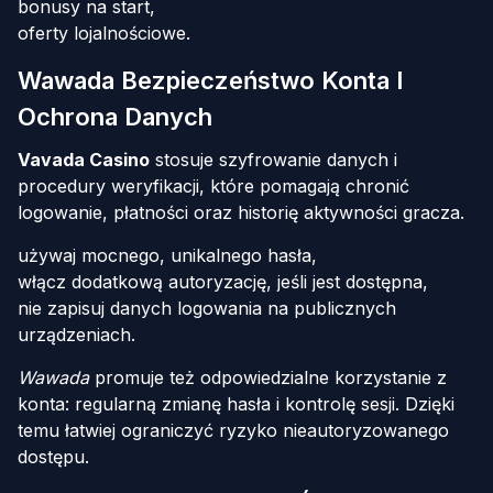
bonusy na start,
oferty lojalnościowe.
Wawada Bezpieczeństwo Konta I
Ochrona Danych
Vavada Casino
stosuje szyfrowanie danych i
procedury weryfikacji, które pomagają chronić
logowanie, płatności oraz historię aktywności gracza.
używaj mocnego, unikalnego hasła,
włącz dodatkową autoryzację, jeśli jest dostępna,
nie zapisuj danych logowania na publicznych
urządzeniach.
Wawada
promuje też odpowiedzialne korzystanie z
konta: regularną zmianę hasła i kontrolę sesji. Dzięki
temu łatwiej ograniczyć ryzyko nieautoryzowanego
dostępu.