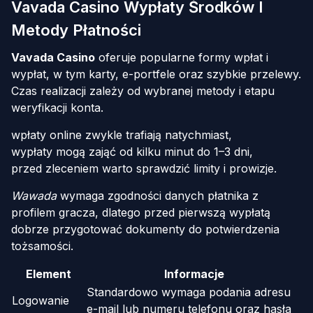
Vavada Casino Wypłaty Środków I
Metody Płatności
Vavada Casino
oferuje popularne formy wpłat i
wypłat, w tym karty, e-portfele oraz szybkie przelewy.
Czas realizacji zależy od wybranej metody i etapu
weryfikacji konta.
wpłaty online zwykle trafiają natychmiast,
wypłaty mogą zająć od kilku minut do 1–3 dni,
przed zleceniem warto sprawdzić limity i prowizje.
Wawada
wymaga zgodności danych płatnika z
profilem gracza, dlatego przed pierwszą wypłatą
dobrze przygotować dokumenty do potwierdzenia
tożsamości.
Element
Informacje
Standardowo wymaga podania adresu
Logowanie
e-mail lub numeru telefonu oraz hasła